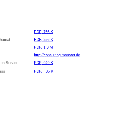
PDF, 766 K
Heimat
PDF, 356 K
PDF, 1,3 M
http://consulting.monster.de
ion Service
PDF, 949 K
ess
PDF, 36 K